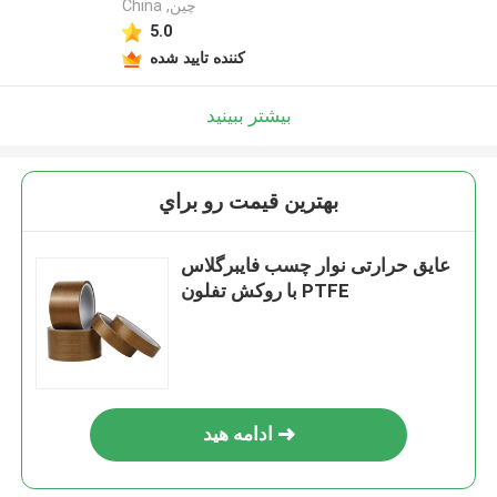
China ,چین
5.0
کننده تایید شده
بیشتر ببینید
بهترين قيمت رو براي
عایق حرارتی نوار چسب فایبرگلاس
با روکش تفلون PTFE
ادامه هید