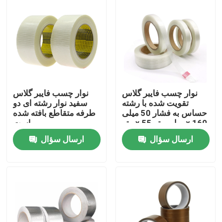
محصولات
نمایش VR
نوار چسب BOPP
نوار چسب فایبر گلاس
نوار چسب فایبر گلاس
تقویت شده با رشته
سفید نوار رشته ای دو
حساس به فشار 50 میلی
طرفه متقاطع بافته شده
نوار چسب کاغذ کرافت
متر x 55 میلی متر x 160
است
میلی متر
ارسال سؤال
ارسال سؤال
نوار چسب PET
نوار چسب پی وی سی
رول جامبو نوار BOPP