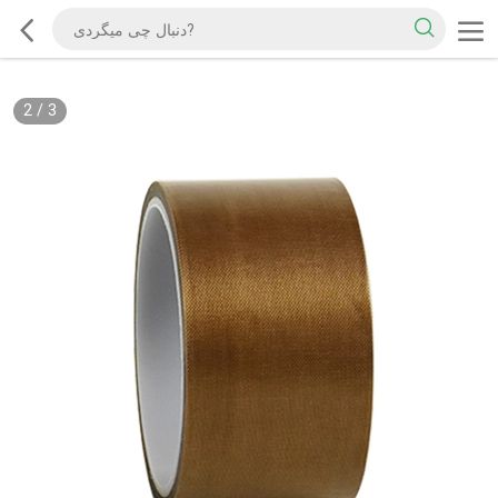
2
/
3