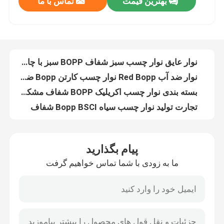
بهترین قیمت
تماس با ما
نوار عایق نوار چسب سبز شفاف BOPP سبز با چاپ لوگو
نوار ضد آب Red Bopp نوار چسب کارتن Bopp ضد خوردگی
تور کارخانه
بسته بندی نوار چسب اکریلیک BOPP شفاف مشکی 45micx48mmx100m
تجارت تولید نوار چسب سیاه Bopp BSCI شفاف
کنترل کیفیت
نوار چسب فله ای Bopp سیاه ضد آب OEM 30-1000 متر
نوار چسب Bopp شفاف پلی پروپیلن با حروف طلایی
با ما تماس بگیرید
چاپ کاراکترهای قرمز نوار چسب شفاف BOPP ضد آب با عرض 24 میلی متر
چاپ کاراکترهای آبی نوار بسته بندی Bopp شفاف 35mic-90mic
هشدار چاپی سفارشی نوار چسب BOPP ضد آب برای آب بندی بسته بندی
درخواست نقل قول
چسب قهوه ای کرافت شکننده کاغذ کرافت 50mmx50mtr برای بسته بندی حمل و نقل
پیام بگذارید
بسته بندی نوار چسب کاغذ کرافت شکننده اکریلیک 150MIC
نوار چسب BOPP
ما به زودی با شما تماس خواهیم گرفت
نوار چسب چسبدار تقویت‌شده آب‌بندی کرافت تجزیه‌پذیر خود چسب سفارشی
نوار چسب کاغذ کرافت فعال شده با آب نوار صمغی تقویت شده شکننده 50 متر
نوار چسب کاغذ کرافت
نوار کاغذی قهوه ای خود چسب چاپ سیاه ODM نوار صمغی تقویت شده با فیبر
نوار کاغذی کرافت صمغی فعال شده با آب برای بسته بندی
نوار چسب PET