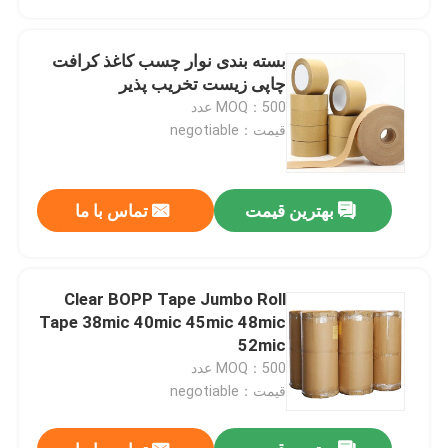
بسته بندی نوار چسب کاغذ کرافت
چاپی زیست تخریب پذیر
MOQ：500 عدد
قیمت：negotiable
بهترین قیمت
تماس با ما
Clear BOPP Tape Jumbo Roll
صفحه اصلی
Tape 38mic 40mic 45mic 48mic
52mic
MOQ：500 عدد
محصولات
قیمت：negotiable
درباره ما