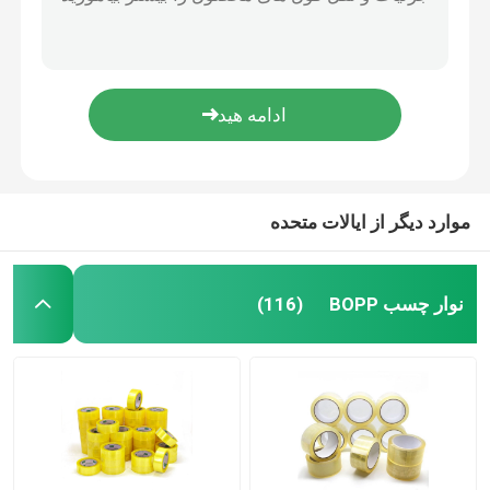
نوار چسب کاغذ کرافت قهوه ای دوستدار محیط زیست برای آب بندی جعبه
نوار چسب کاغذ کرافت قهوه ای تقویت شده جامبو رول ISO9001
نوار چسب پی وی سی
رول نوار چسب کاغذ کرافت صمغ دار قهوه ای تقویت شده 35mic-300mic
QR Code نوار کاغذی قهوه ای خود چسب رول نوار مهر و موم کرافت چاپ سفارشی
رول جامبو نوار BOPP
ODM Self Adhesive Brown Gummed Kraft Adhesive Tape Water Activated
نوار چسب فایبرگلاس
موارد دیگر از ایالات متحده
رول فیلم کششی
نوار چسب BOPP
(116)
نوار چسب بسته بندی
نوار چسب پلی آمید
نوار چسب فوم