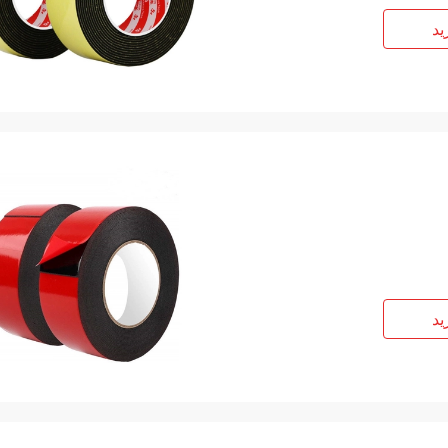
ید
ید