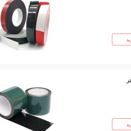
ید
ید