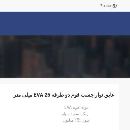
Persian
عایق نوار چسب فوم دو طرفه EVA 25 میلی متر
مواد::
فوم EVA
رنگ::
سفید سیاه
طول::
15 میلیون