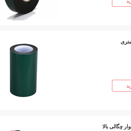
ید
ید