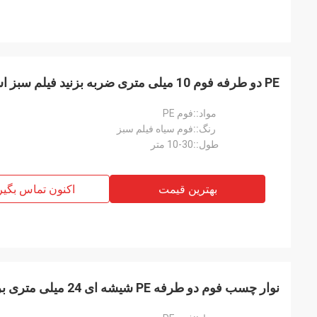
PE دو طرفه فوم 10 میلی متری ضربه بزنید فیلم سبز اسفنج قوی
مواد::
فوم PE
رنگ::
فوم سیاه فیلم سبز
طول::
10-30 متر
بهترین قیمت
اکنون تماس بگیر
نوار چسب فوم دو طرفه PE شیشه ای 24 میلی متری برای پنجره و در