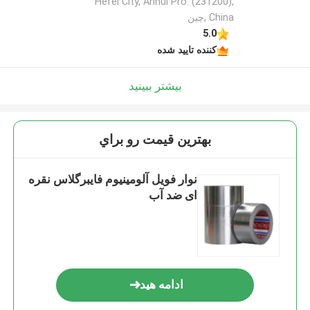
Hefei City, Anhui Pro. (231200),
China ,چین
5.0
کننده تایید شده
بیشتر ببینید
بهترين قيمت رو براي
نوار فویل آلومینیوم فایبرگلاس نقره
ای ضد آب
ادامه هید