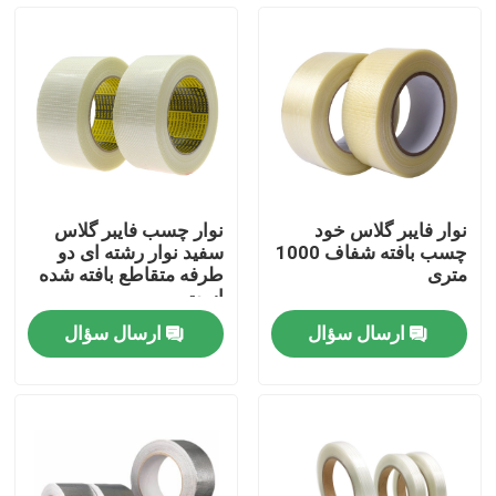
تور کارخانه
کنترل کیفیت
با ما تماس بگیرید
نوار فایبر گلاس خود
نوار چسب فایبر گلاس
چسب بافته شفاف 1000
سفید نوار رشته ای دو
درخواست نقل قول
متری
طرفه متقاطع بافته شده
است
ارسال سؤال
ارسال سؤال
نوار چسب BOPP
نوار چسب کاغذ کرافت
نوار چسب PET