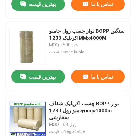
تماس با ما
بهترین قیمت
نوار چسب رول جامبو BOPP سنگین
اکریلیک 1280MMx4000M
MOQ：500 عدد
قیمت：negotiable
تماس با ما
بهترین قیمت
چسب اکریلیک شفاف BOPP نوار
جامبو رول 1280mmx4000m
سفارشی
MOQ：68 رول
قیمت：Negotiable