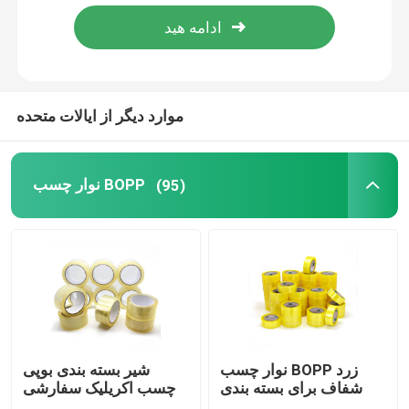
محصولات
نوار چسب BOPP
موارد دیگر از ایالات متحده
نوار چسب کاغذ کرافت
نوار چسب BOPP
(95)
نوار چسب PET
نوار چسب پی وی سی
رول جامبو نوار BOPP
نوار چسب BOPP زرد
شیر بسته بندی بوپی
شفاف برای بسته بندی
چسب اکریلیک سفارشی
نوار چسب فایبرگلاس