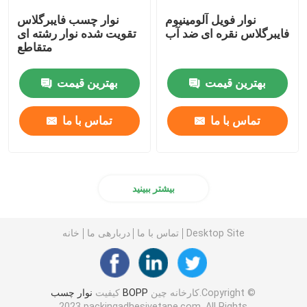
نوار فویل آلومینیوم
نوار چسب فایبرگلاس
فایبرگلاس نقره ای ضد آب
تقویت شده نوار رشته ای
متقاطع
بهترین قیمت
بهترین قیمت
تماس با ما
تماس با ما
بیشتر ببینید
Desktop Site
تماس با ما
دربارهی ما
خانه
کارخانه چین.Copyright ©
نوار چسب BOPP
کیفیت
2023 packingadhesivetape.com. All Rights