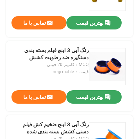
تور کارخانه
بهترین قیمت
تماس با ما
کنترل کیفیت
رنگ آبی 3 اینچ فیلم بسته بندی
با ما تماس بگیرید
دستگیره ضد رطوبت کشش
MOQ：کانتینر 20 فوتی
قیمت：negotiable
درخواست نقل قول
نوار چسب BOPP
بهترین قیمت
تماس با ما
نوار چسب کاغذ کرافت
رنگ آبی 3 اینچ ضخیم کش فیلم
دستی کشش بسته بندی شده
نوار چسب PET
MOQ：کانتینر 20 فوتی