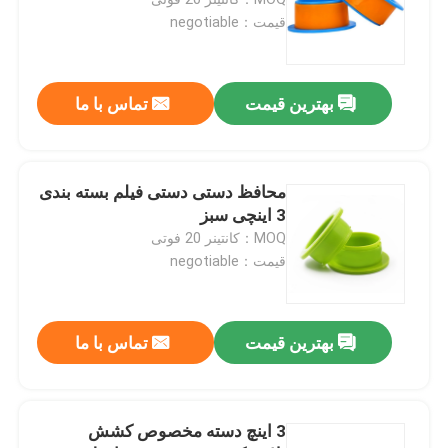
قیمت：negotiable
نوار چسب پی وی سی
بهترین قیمت
تماس با ما
رول جامبو نوار BOPP
نوار چسب فایبرگلاس
محافظ دستی دستی فیلم بسته بندی
3 اینچی سبز
MOQ：کانتینر 20 فوتی
رول فیلم کششی
قیمت：negotiable
نوار چسب بسته بندی
بهترین قیمت
تماس با ما
نوار چسب پلی آمید
3 اینچ دسته مخصوص کشش
نوار چسب فوم