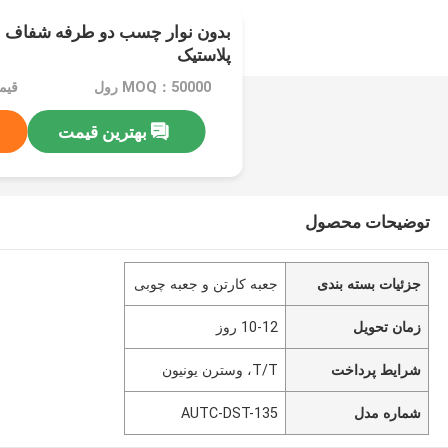
بدون نوار چسب دو طرفه شفاف بر
پلاستیک
MOQ：50000 رول
قیمت：e
بهترین قیمت
توضیحات محصول
جزئیات بسته بندی
جعبه کارتن و جعبه چوبی
زمان تحویل
10-12 روز
شرایط پرداخت
T/T، وسترن یونیون
شماره مدل
AUTC-DST-135