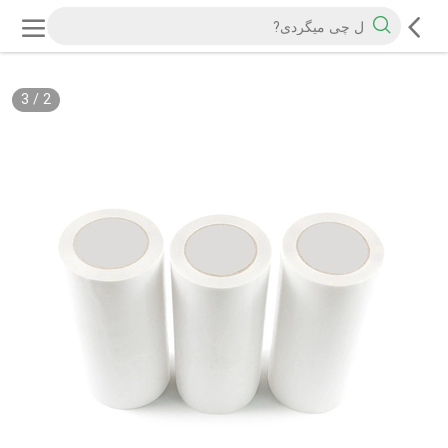
3
/
2