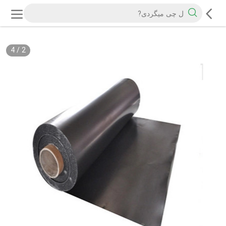
4
/
2