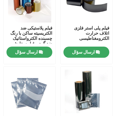
تور کارخانه
فیلم پلی استر فلزی
فیلم پلاستیکی ضد
کنترل کیفیت
اتلاف حرارت
الکتریسیته ساکن با رنگ
الکترومغناطیسی
چسبنده الکترواستاتیک
ضد گرد و غبار سفارشی
با ما تماس بگیرید
شده است
ارسال سؤال
ارسال سؤال
درخواست نقل قول
نوار چسب BOPP
نوار چسب کاغذ کرافت
نوار چسب PET