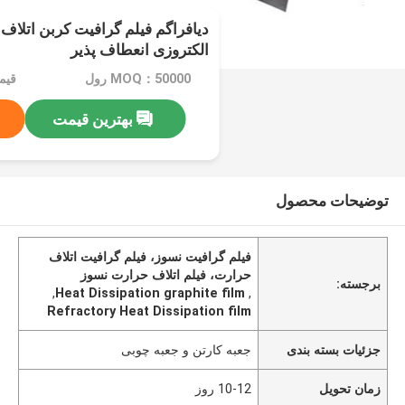
دیافراگم فیلم گرافیت کربن اتلا
الکتروزی انعطاف پذیر
MOQ：50000 رول
قیمت：e
بهترین قیمت
توضیحات محصول
فیلم گرافیت نسوز، فیلم گرافیت اتلاف
حرارت، فیلم اتلاف حرارت نسوز
برجسته:
,
Heat Dissipation graphite film
,
Refractory Heat Dissipation film
جزئیات بسته بندی
جعبه کارتن و جعبه چوبی
زمان تحویل
10-12 روز