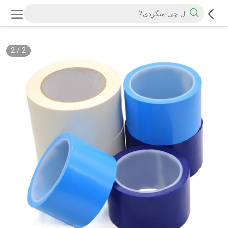
2
/
2