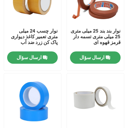
تور کارخانه
نوار بند بند 25 میلی متری
نوار چسب 24 میلی
کنترل کیفیت
25 میلی متری تسمه دار
متری تعمیر کاغذ دیواری
قرمز قهوه ای
پاک کن زرد ضد آب
با ما تماس بگیرید
ارسال سؤال
ارسال سؤال
درخواست نقل قول
نوار چسب BOPP
نوار چسب کاغذ کرافت
نوار چسب PET