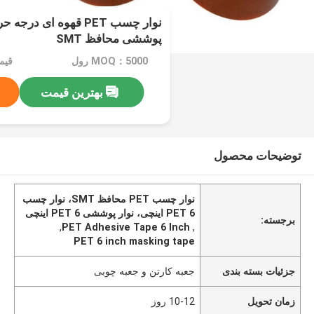
پوششی محافظ SMT
MOQ：5000 رول
قیمت：e
بهترین قیمت
توضیحات محصول
نوار چسب PET محافظ SMT، نوار چسب
PET 6 اینچی، نوار پوششی PET 6 اینچی
برجسته:
,
PET Adhesive Tape 6 Inch
,
PET 6 inch masking tape
جزئیات بسته بندی
جعبه کارتن و جعبه چوبی
زمان تحویل
10-12 روز