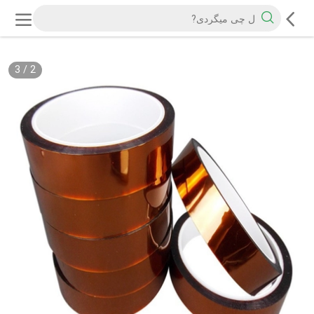
3
/
2