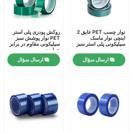
تور کارخانه
نوار چسب PET عایق 2
روکش پودری پلی استر
کنترل کیفیت
اینچی نوار ماسک
PET نوار پوشش سبز
سیلیکونی پلی استر سبز
سیلیکونی مقاوم در برابر
پت
حرارت
با ما تماس بگیرید
ارسال سؤال
ارسال سؤال
درخواست نقل قول
نوار چسب BOPP
نوار چسب کاغذ کرافت
نوار چسب PET